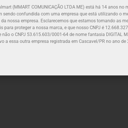
talmart (MMART COMUNICAÇÃO LTDA ME) está há 14 anos no 
m sendo confundida com uma empresa que está utilizando o 
da nossa empresa. Esclarecemos que estamos tomando as m
is para proteger a nossa marca, e que nosso CNPJ é 12.668.32
 e não o CNPJ 53.615.603/0001-64 de nome fantasia DIGITAL M
ivo a essa outra empresa registrada em Cascavel/PR no ano de