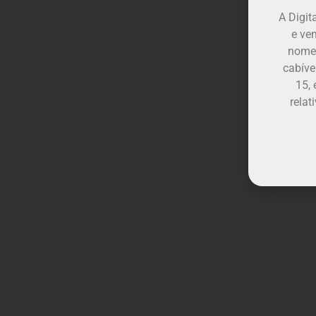
A Digi
e ve
nome 
cabíve
15,
relat