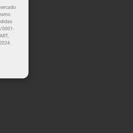
mercado
mesmo
edidas
7/0001-
ART,
 2024.