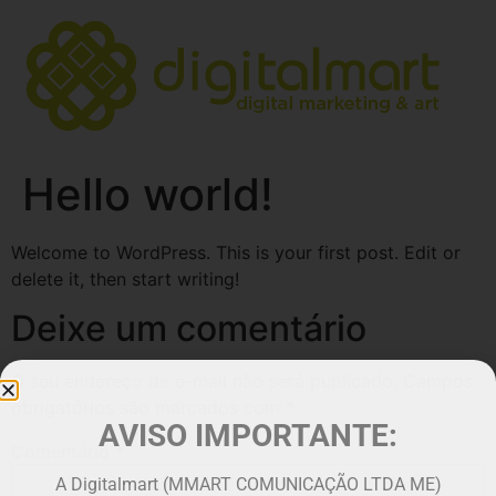
Hello world!
Welcome to WordPress. This is your first post. Edit or
delete it, then start writing!
Deixe um comentário
O seu endereço de e-mail não será publicado.
Campos
obrigatórios são marcados com
*
AVISO IMPORTANTE:
Comentário
*
A Digitalmart (MMART COMUNICAÇÃO LTDA ME)